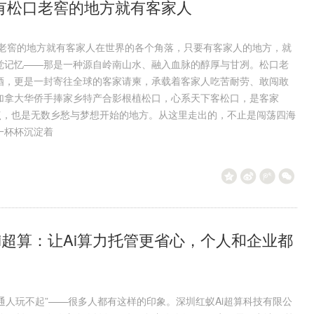
有松口老窖的地方就有客家人
口老窖的地方就有客家人在世界的各个角落，只要有客家人的地方，就
觉记忆——那是一种源自岭南山水、融入血脉的醇厚与甘冽。松口老
酒，更是一封寄往全球的客家请柬，承载着客家人吃苦耐劳、敢闯敢
加拿大华侨手捧家乡特产合影根植松口，心系天下客松口，是客家
起点，也是无数乡愁与梦想开始的地方。从这里走出的，不止是闯荡四海
一杯杯沉淀着
i超算：让Ai算力托管更省心，个人和企业都
普通人玩不起”——很多人都有这样的印象。深圳红蚁Ai超算科技有限公