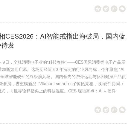
nt亮相CES2026：AI智能戒指出海破局，国内蓝
势待发
日- 9日，全球消费电子业的“科技春晚”——CES国际消费类电子产品展
加斯如期启幕。这场历经近 60 年沉淀的行业风向标，今年聚焦 “AI
成为全球智能硬件的终极演兵场。国内领先的户外运动与休闲健身产品供
 强势参展，携重磅新品 “Vitahunt smart ring”惊艳亮相，以“硬件协同 +
新模式，向世界诠释指尖上的科技温度。CES 现场亮点：AI + 硬件