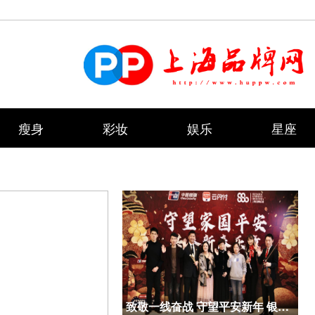
瘦身
彩妆
娱乐
星座
致敬一线奋战 守望平安新年 银联联合上海交响乐团举办“云闪付之夜”新春音乐会