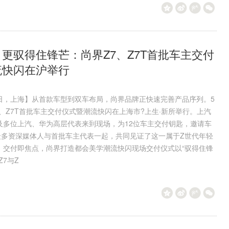
么
美白针的副作用是什么
更驭得住锋芒：尚界Z7、Z7T首批车主交付
流快闪在沪举行
30日，上海】从首款车型到双车布局，尚界品牌正快速完善产品序列。5
7、Z7T首批车主交付仪式暨潮流快闪在上海市?上生·新所举行。上汽
及多位上汽、华为高层代表来到现场，为12位车主交付钥匙，邀请车
场众多资深媒体人与首批车主代表一起，共同见证了这一属于Z世代年轻
。交付即焦点，尚界打造都会美学潮流快闪现场交付仪式以“驭得住锋
Z7与Z