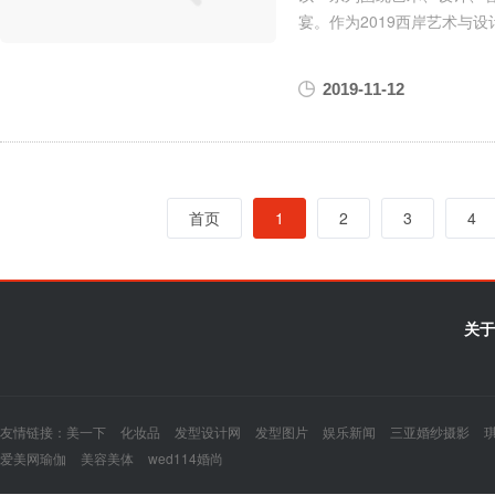
宴。作为2019西岸艺术与
2019-11-12
首页
1
2
3
4
关于
友情链接：
美一下
化妆品
发型设计网
发型图片
娱乐新闻
三亚婚纱摄影
爱美网瑜伽
美容美体
wed114婚尚