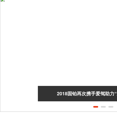
2018固铂再次携手爱驾助力“