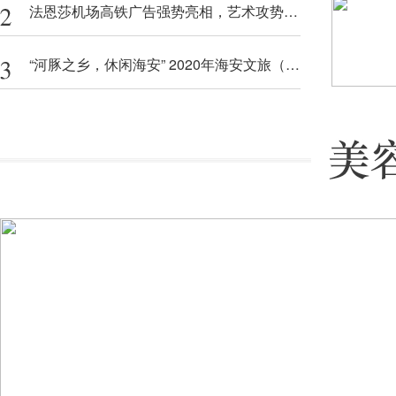
法恩莎机场高铁广告强势亮相，艺术攻势再掀高潮
“河豚之乡，休闲海安” 2020年海安文旅（苏州）推介会圆满收官