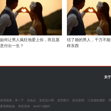
如何让男人疯狂地爱上你，而且愿
结了婚的男人，千万不能
意付出一生？
样东西
关于
友情链接：
美一下
化妆品
发型设计网
发型图片
娱乐新闻
三亚婚纱摄影
爱美网瑜伽
美容美体
wed114婚尚