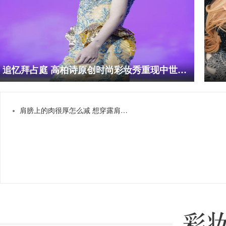
追忆拜占庭 高柏诗原创时尚彩妆秀重现中世纪文化底蕴
肩膀上的肉很厚怎么减 想穿露肩装就要动起来