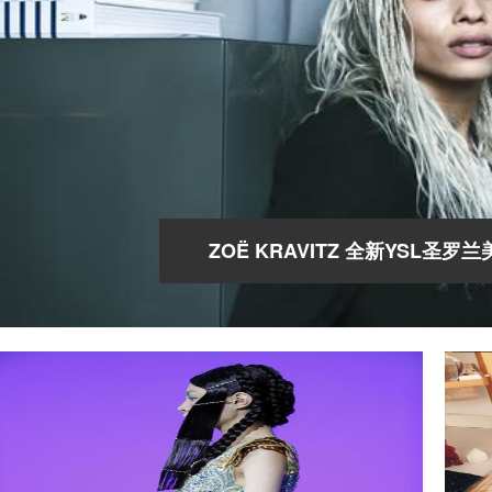
ZOË KRAVITZ 全新YSL圣