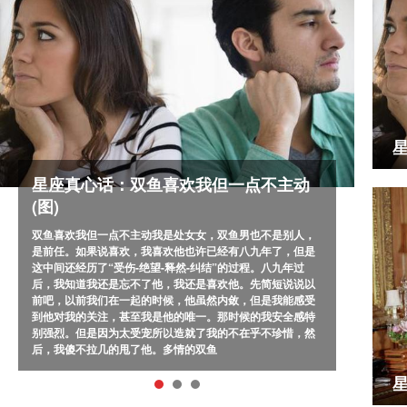
星座真心话：双鱼喜欢我但一点不主动
星
(图)
(图
双鱼喜欢我但一点不主动我是处女女，双鱼男也不是别人，
射
是前任。如果说喜欢，我喜欢他也许已经有八九年了，但是
为
这中间还经历了“受伤-绝望-释然-纠结”的过程。八九年过
我
后，我知道我还是忘不了他，我还是喜欢他。先简短说说以
架
前吧，以前我们在一起的时候，他虽然内敛，但是我能感受
真
到他对我的关注，甚至我是他的唯一。那时候的我安全感特
两
别强烈。但是因为太受宠所以造就了我的不在乎不珍惜，然
面
后，我傻不拉几的甩了他。多情的双鱼
和