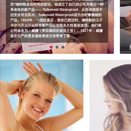
茨?施特勒走在时尚的前沿。他成立了自己的公司并推出一种
革命性的新产品—— Tullemoid Waterproof，从而使假发不
美
但安全而且防水。Tullemoid Waterproof成为当时最畅销的
产品。1924年：一战结束后，假发已然过时。施特勒的儿子
头
卡尔与乔治开始研发新产品以创造永久性卷发波浪。他们将
生
公司命名为：威娜（来自德语的波浪之音）。1927年：威娜
到
首次生产的烫发器给美发沙龙带来了莫
面