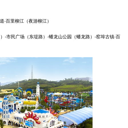
道-百里柳江（夜游柳江）
-市民广场（东堤路）-蟠龙山公园（蟠龙路）-窑埠古镇-百