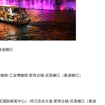
夜游柳江
物馆-工业博物馆-窑埠古镇-百里柳江（夜游柳江）
王国际财富中心）-环江滨水大道-窑埠古镇-百里柳江（夜游