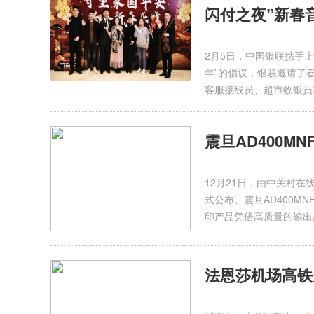
闪付之夜”新春
2月5日，中国银联携手上
年”的倡议，银联邀请了
客服接线员、超市收银员
震旦AD400MN
12月21日，由中关村在线
式公布。震旦AD400M
印产品凭借高质量的输出
法恩莎机场高铁