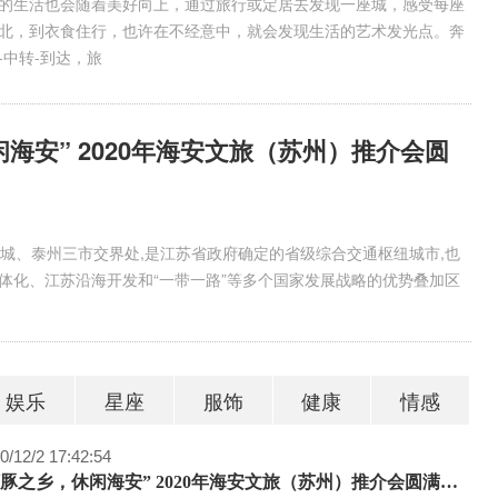
美白针的副作用是什么
的生活也会随着美好向上，通过旅行或定居去发现一座城，感受每座
北，到衣食住行，也许在不经意中，就会发现生活的艺术发光点。奔
-中转-到达，旅
海安” 2020年海安文旅（苏州）推介会圆
、泰州三市交界处,是江苏省政府确定的省级综合交通枢纽城市,也
体化、江苏沿海开发和“一带一路”等多个国家发展战略的优势叠加区
娱乐
星座
服饰
健康
情感
0/12/2 17:42:54
“河豚之乡，休闲海安” 2020年海安文旅（苏州）推介会圆满收官