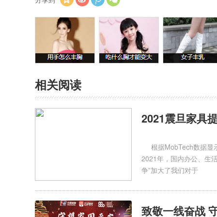
相关阅读
2021震旦家
根据MobTech数据显
2021年，国内办公、
争”加大了我们对于
致敬一线奋战 