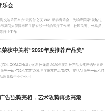
音乐会
海交响乐团举办“云闪付之夜”2021新春音乐会。为响应国家“就地过
春节期间为保障市民生活奋战一线的医疗工作者、社区民警、外卖员、
等行业工作
F,荣获中关村“2020年度推荐产品奖”
(ZOL.COM.CN)举办的科技无疆 2020年度科技产品大奖评选结果正
NF激光一体打印机荣获“ZOL年度推荐产品”殊荣。震旦A4激光一体机打
品质赢得中小企业用
广告强势亮相，艺术攻势再掀高潮